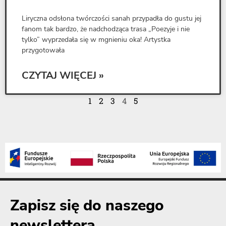
Liryczna odsłona twórczości sanah przypadła do gustu jej
fanom tak bardzo, że nadchodząca trasa „Poezyje i nie
tylko” wyprzedała się w mgnieniu oka! Artystka
przygotowała
CZYTAJ WIĘCEJ »
1
2
3
4
5
Zapisz się do naszego
newslettera