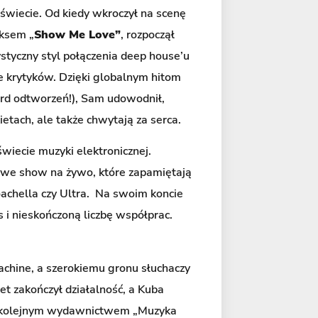
 świecie. Od kiedy wkroczył na scenę
iksem „
Show Me Love”
, rozpoczął
styczny styl połączenia deep house’u
e krytyków. Dzięki globalnym hitom
ard odtworzeń!), Sam udowodnił,
kietach, ale także chwytają za serca.
wiecie muzyki elektronicznej.
kowe show na żywo, które zapamiętają
oachella czy Ultra. Na swoim koncie
s i nieskończoną liczbę współprac.
chine, a szerokiemu gronu słuchaczy
uet zakończył działalność, a Kuba
nad kolejnym wydawnictwem „Muzyka