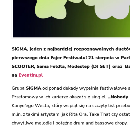
SIGMA, jeden z najbardziej rozpoznawalnych duetó
pierwszego dnia Fajer Festiwalu! 21 sierpnia w Pa
SCOOTER, Sama Feldta, Modestep (DJ SET) oraz Bas
na
Eventim.pl
Grupa
SIGMA
od ponad dekady wypełnia festiwalowe s
Przełomowy w ich karierze okazał się singiel
„Nobody 
Kanye’ego Westa, który wspiął się na szczyty list prze
m.in. z takimi artystami jak Rita Ora, Take That czy ostat
chwytliwe melodie i potężne drum and bassowe dropy.