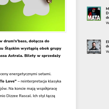
M
D
d
Wi
w drum’n’bass, dołącza do
E
d
rku Śląskim wystąpią obok grupy
Wi
sa Astrala. Bilety w sprzedaży
ceny energetycznymi setami.
To Love”
– reinterpretacja klasyka
bojów. Na koncie mają współpracę
nio Dizzee Rascal. Ich styl łączą