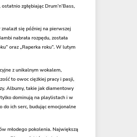
, ostatnio zgłębiając Drum’n’Bass,
y znalazł się później na pierwszej
Bambi nabrała rozpędu, została
oku” oraz „Raperka roku”. W lutym
ukcyjne z unikalnym wokalem,
ść to owoc ciężkiej pracy i pasji,
czy. Albumy, takie jak diamentowy
e tylko dominują na playlistach i w
o do ich serc, budując emocjonalne
erów młodego pokolenia. Największą