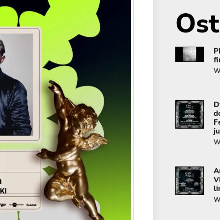
Ost
P
f
Wi
D
d
F
j
Wi
A
V
l
Wi