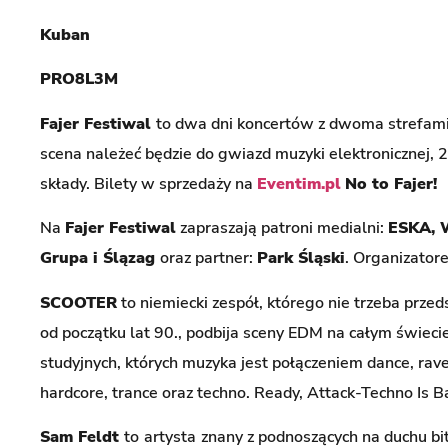
Kuban
PRO8L3M
Fajer Festiwal
to dwa dni koncertów z dwoma strefami
scena należeć będzie do gwiazd muzyki elektronicznej, 
składy. Bilety w sprzedaży na
Eventim.pl
No to Fajer!
Na
Fajer Festiwal
zapraszają patroni medialni:
ESKA, W
Grupa i Ślązag
oraz partner:
Park Śląski
. Organizato
SCOOTER
to niemiecki zespół, którego nie trzeba prze
od początku lat 90., podbija sceny EDM na całym świec
studyjnych, których muzyka jest połączeniem dance, rav
hardcore, trance oraz techno. Ready, Attack-Techno Is B
Sam Feldt
to
artysta
znany z podnoszących na duchu b