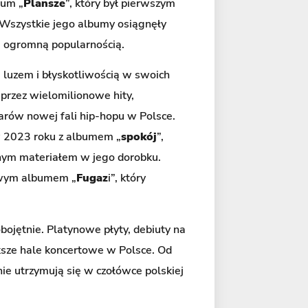
bum „
Plansze
”, który był pierwszym
. Wszystkie jego albumy osiągnęły
ę ogromną popularnością.
ę luzem i błyskotliwością w swoich
przez wielomilionowe hity,
larów nowej fali hip-hopu w Polsce.
 w 2023 roku z albumem „
spokój
”,
anym materiałem w jego dorobku.
nowym albumem „
Fugaz
i”, który
obojętnie. Platynowe płyty, debiuty na
ksze hale koncertowe w Polsce. Od
ie utrzymują się w czołówce polskiej