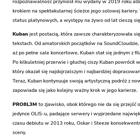
rozpoznawalność przyniósł mu wydany w 2019 roku al
krokiem na spektakularnej ścieżce jego solowej kariery
status platynowych, a występy na żywo od lat cieszą si
Kuban
jest postacią, która zawsze charakteryzowała si
tekstach. Od amatorskich początków na SoundCloudzie, 
aż po pełne sale koncertowe, Kuban stał się jednym z fi
Po kilkuletniej przerwie i głuchej ciszy Kuban powrócił
który okazał się najdojrzalszym i najbardziej dopracow
Teraz, Kuban kontynuuje swoją artystyczną podróż z 
zapowiada się jako kolejny ważny krok w jego karierze.
PRO8L3M
to zjawisko, obok którego nie da się przejść 
jedynce OLIS-u, padające serwery i wyprzedane najwię
czasu debiutu w 2013 roku, Oskar i Steeze konsekwentn
sceny.