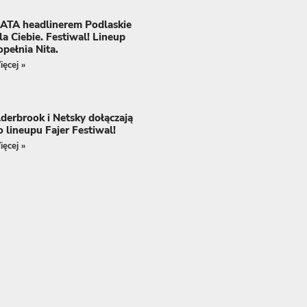
ATA headlinerem Podlaskie
la Ciebie. Festiwal! Lineup
opełnia Nita.
ęcej »
lderbrook i Netsky dołączają
o lineupu Fajer Festiwal!
ęcej »