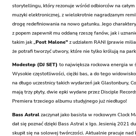
storytellingu, który rezonuje wśród odbiorców na całym
muzyki elektronicznej, z wielokrotnie nagradzanym rem
drogę redefiniowania na nowo gatunku. Jego charaktery
z popem zapewnił mu oddaną rzeszę fanów, jak i uznani
takim jak „
Post Malone”
z udziałem RANI (prawie mili
że potrafi tworzyć utwory, które nie tylko królują na par
Modestep (DJ SET)
to największa rockowa energia w ś
Wysokie częstotliwości, ciężki bas, a do tego widowis
na długo uczestnicy takich wydarzeń jak Glastonbury, C
mają trzy płyty, dwie epki wydane przez Disciple Record
Premiera trzeciego albumu studyjnego już niedługo!
Bass Astral
zaczynał jako basista w rockowym Clock Ma
dał się poznać dzięki Bass Astral x Igo. Jesienią 2021 d
skupił się na solowej twórczości. Aktualnie pracuje 