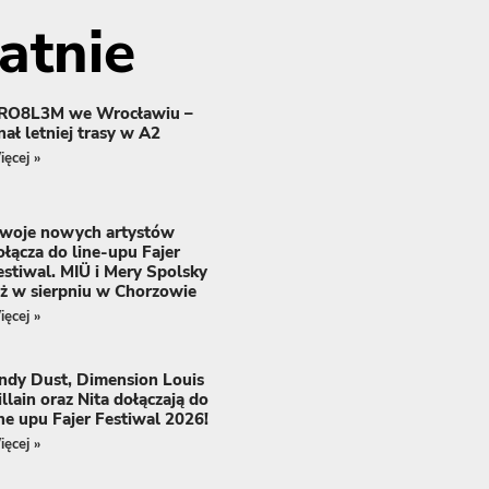
atnie
RO8L3M we Wrocławiu –
inał letniej trasy w A2
ęcej »
woje nowych artystów
ołącza do line-upu Fajer
estiwal. MIÜ i Mery Spolsky
uż w sierpniu w Chorzowie
ęcej »
ndy Dust, Dimension Louis
illain oraz Nita dołączają do
ine upu Fajer Festiwal 2026!
ęcej »