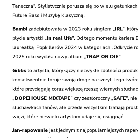
Taneczna”. Stylistycznie porusza się po wielu gatunkach
Future Bass i Muzykę Klasyczną.
Bambi
zadebiutowała w 2023 roku singlem „
IRL
”, któr
płycie artystki „
in real life
”. Od tego momentu kariera 
laureatką Popkillerów 2024 w kategoriach „Odkrycie r
2025 roku wydała nowy album „
TRAP OR DIE
”.
Gibbs
to artysta, który łączy niezwykłe zdolności prod
konsekwentnie toruje swoją drogę na szczyt. Jego twórczo
które przyciągają coraz większą rzeszę wiernych słucha
„
DOPEHOUSE MIXTAPE
” czy zeszłoroczny „
SAFE
”, ni
słuchawkach fanów, ale przede wszystkim trafiają prost
więzi, które niewielu artystom udaje się osiągnąć.
Jan-rapowanie
jest jednym z najpopularniejszych rap