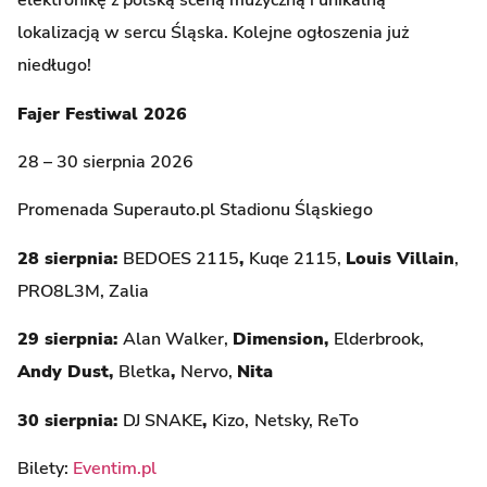
elektronikę z polską sceną muzyczną i unikalną
lokalizacją w sercu Śląska. Kolejne ogłoszenia już
niedługo!
Fajer Festiwal 2026
28 – 30 sierpnia 2026
Promenada Superauto.pl Stadionu Śląskiego
28 sierpnia:
BEDOES 2115
,
Kuqe 2115,
Louis Villain
,
PRO8L3M, Zalia
29 sierpnia:
Alan Walker,
Dimension,
Elderbrook,
Andy Dust,
Bletka
,
Nervo,
Nita
30 sierpnia:
DJ SNAKE
,
Kizo,
Netsky, ReTo
Bilety:
Eventim.pl