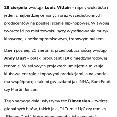
28 sierpnia
wystąpi
Louis Villain
– raper, wokalista i
jeden z najbardziej cenionych oraz wszechstronnych
producentów na polskiej scenie hip-hopowej. W swojej
twórczości po mistrzowsku łączy wyrafinowanie muzyki
klasycznej z bezkompromisowym, trapowym pulsem.
Dzień później, 29 sierpnia, przed publicznością wystąpi
Andy Dust
– polski producent i DJ o międzynarodowej
renomie. W solowych projektach umiejętnie miksuje
klubową energię z topowymi produkcjami, a na koncie
ma współpracę z takimi gwiazdami jak INNA, Sam Feldt
czy Martin Jensen.
Tego samego dnia usłyszymy też
Dimension
– twórcę
globalnych hitów, takich jak „DJ Turn It Up” czy remiks
„Rhyme Dust”, które zdominowały listy sprzedaży