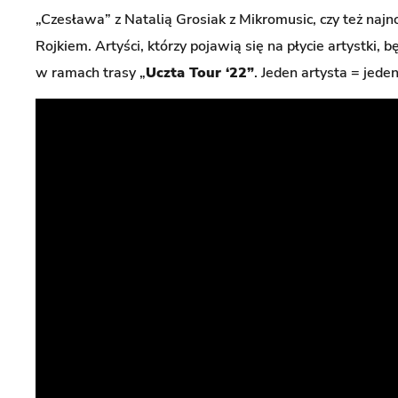
„Czesława” z Natalią Grosiak z Mikromusic, czy też naj
Rojkiem. Artyści, którzy pojawią się na płycie artystki,
w ramach trasy „
Uczta Tour ‘22”
. Jeden artysta = jeden