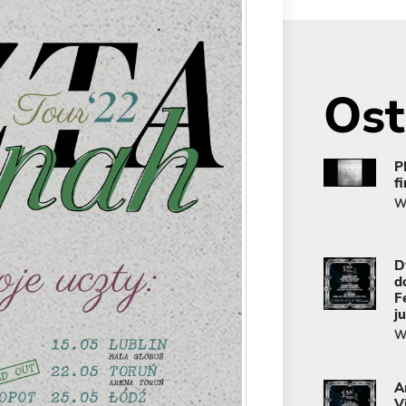
Ost
P
f
Wi
D
d
F
j
Wi
A
V