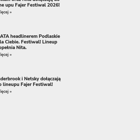
ine upu Fajer Festiwal 2026!
ęcej »
ATA headlinerem Podlaskie
la Ciebie. Festiwal! Lineup
opełnia Nita.
ęcej »
lderbrook i Netsky dołączają
o lineupu Fajer Festiwal!
ęcej »