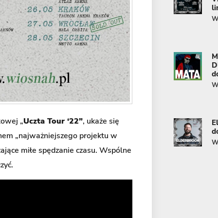
l
Wi
M
D
d
Wi
towej „
Uczta Tour ‘22”
, ukaże się
E
d
anem „najważniejszego projektu w
Wi
zające miłe spędzanie czasu. Wspólne
zyć.