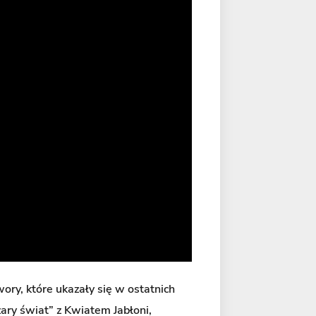
wory, które ukazały się w ostatnich
ary świat” z Kwiatem Jabłoni,