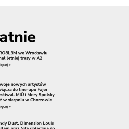
atnie
RO8L3M we Wrocławiu –
inał letniej trasy w A2
ęcej »
woje nowych artystów
ołącza do line-upu Fajer
estiwal. MIÜ i Mery Spolsky
uż w sierpniu w Chorzowie
ęcej »
ndy Dust, Dimension Louis
illain oraz Nita dołączają do