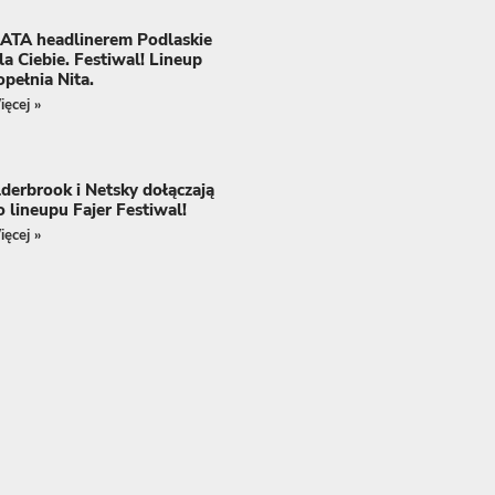
ATA headlinerem Podlaskie
la Ciebie. Festiwal! Lineup
opełnia Nita.
ęcej »
lderbrook i Netsky dołączają
o lineupu Fajer Festiwal!
ęcej »