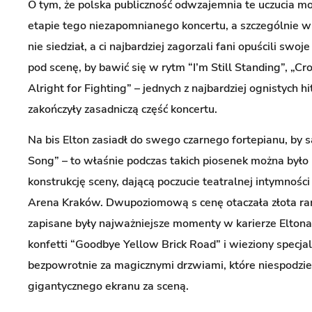
O tym, że polska publiczność odwzajemnia te uczucia m
etapie tego niezapomnianego koncertu, a szczególnie w 
nie siedział, a ci najbardziej zagorzali fani opuścili swoje
pod scenę, by bawić się w rytm “I’m Still Standing”, „Cr
Alright for Fighting” – jednych z najbardziej ognistych h
zakończyły zasadniczą część koncertu.
Na bis Elton zasiadł do swego czarnego fortepianu, by
Song” – to właśnie podczas takich piosenek można było
konstrukcję sceny, dającą poczucie teatralnej intymnośc
Arena Kraków. Dwupoziomową s cenę otaczała złota ram
zapisane były najważniejsze momenty w karierze Eltona
konfetti “Goodbye Yellow Brick Road” i wieziony specja
bezpowrotnie za magicznymi drzwiami, które niespodzi
gigantycznego ekranu za sceną.