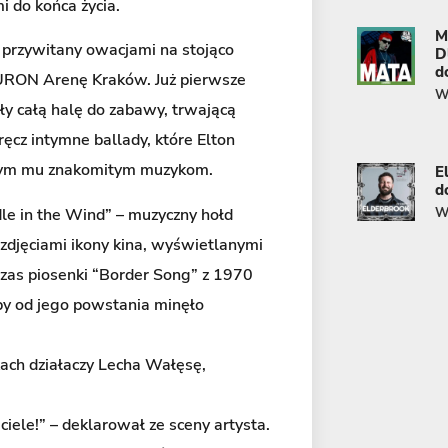
i do końca życia.
M
, przywitany owacjami na stojąco
D
d
TAURON Arenę Kraków. Już pierwsze
Wi
ły całą halę do zabawy, trwającą
ęcz intymne ballady, które Elton
ącym mu znakomitym muzykom.
E
d
le in the Wind” – muzyczny hołd
Wi
zdjęciami ikony kina, wyświetlanymi
czas piosenki “Border Song” z 1970
kby od jego powstania minęło
kach działaczy Lecha Wałęsę,
ciele!” – deklarował ze sceny artysta.