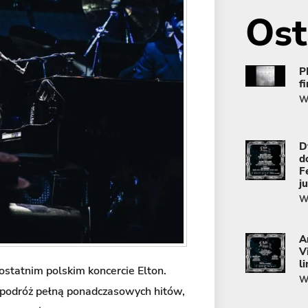
Ost
P
f
Wi
D
d
F
j
Wi
A
V
l
statnim polskim koncercie Elton.
Wi
podróż pełną ponadczasowych hitów,