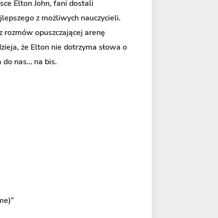
ce Elton John, fani dostali
ajlepszego z możliwych nauczycieli.
ć z rozmów opuszczającej arenę
dzieja, że Elton nie dotrzyma słowa o
 do nas… na bis.
me)”