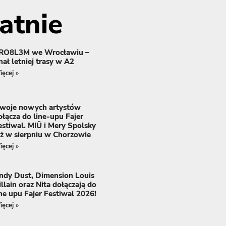
atnie
RO8L3M we Wrocławiu –
inał letniej trasy w A2
ęcej »
woje nowych artystów
ołącza do line-upu Fajer
estiwal. MIÜ i Mery Spolsky
uż w sierpniu w Chorzowie
ęcej »
ndy Dust, Dimension Louis
illain oraz Nita dołączają do
ine upu Fajer Festiwal 2026!
ęcej »