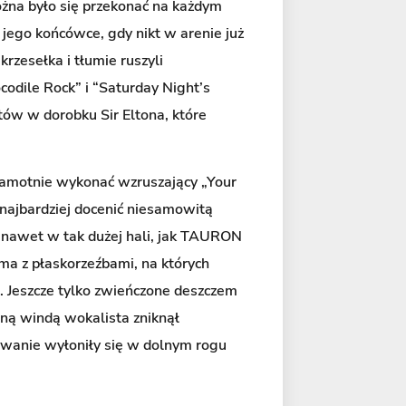
ożna było się przekonać na każdym
jego końcówce, gdy nikt w arenie już
 krzesełka i tłumie ruszyli
ocodile Rock” i “Saturday Night’s
itów w dorobku Sir Eltona, które
 samotnie wykonać wzruszający „Your
 najbardziej docenić niesamowitą
i nawet w tak dużej hali, jak TAURON
a z płaskorzeźbami, na których
. Jeszcze tylko zwieńczone deszczem
lną windą wokalista zniknął
ewanie wyłoniły się w dolnym rogu