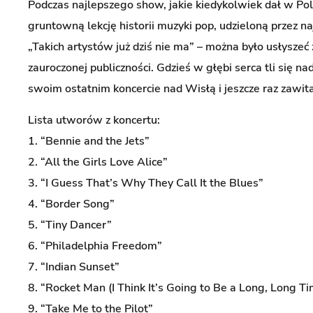
Podczas najlepszego show, jakie kiedykolwiek dał w Pols
gruntowną lekcję historii muzyki pop, udzieloną przez n
„Takich artystów już dziś nie ma” – można było usłysze
zauroczonej publiczności. Gdzieś w głębi serca tli się na
swoim ostatnim koncercie nad Wisłą i jeszcze raz zawita
Lista utworów z koncertu:
1. “Bennie and the Jets”
2. “All the Girls Love Alice”
3. “I Guess That’s Why They Call It the Blues”
4. “Border Song”
5. “Tiny Dancer”
6. “Philadelphia Freedom”
7. “Indian Sunset”
8. “Rocket Man (I Think It’s Going to Be a Long, Long Ti
9. “Take Me to the Pilot”