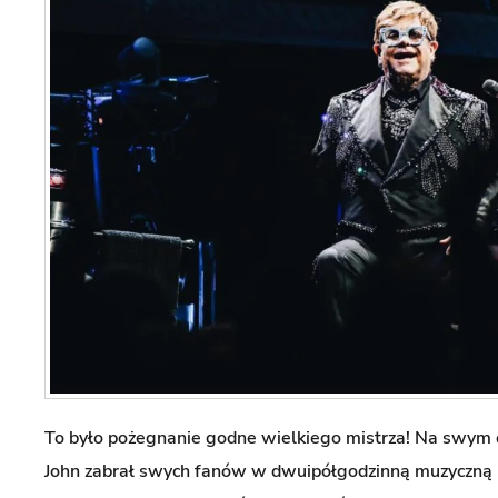
To było pożegnanie godne wielkiego mistrza! Na swym o
John zabrał swych fanów w dwuipółgodzinną muzyczną 