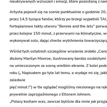
nieukrywanych wzruszeń i emocji, które pozostaną z nam
Artysta pojawił się na scenie punktualnie o godzinie 20
przez 14,5 tysiąca fanów, którzy po brzegi wypełnili 
fortepianowe takty utworu “Bennie and the Jets” porwa
przez kolejne 150 minut, z przerwami na klimatyczne, wr
wykonywał solo, dając chwile wytchnienia towarzysz
Wśród tych ostatnich szczególne wrażenie zrobiło „Cand
złożony Marilyn Monroe, ilustrowany bardzo osobistymi 
na umieszczonym za sceną wielkim ekranie. Z kolei pod
roku („ Napisałem go tyle lat temu, a wydaje mi się, ja
zaledwie
pięć minut !”) w tle oglądać mogliśmy niesionego na rę
prywatnie zaprzyjaźnionego z Eltonem Johnem.
„Polacy kocham was, zawsze byliście dla mnie jak przyja