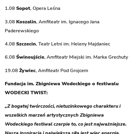
1.08
Sopot
, Opera Leśna
3.08
Koszalin
, Amfiteatr im. Ignacego Jana
Paderewskiego
4.08
Szczecin
, Teatr Letni im. Heleny Majdaniec
6.08
Świnoujście
, Amfiteatr Miejski im. Marka Grechuty
19.08
Żywiec
, Amfiteatr Pod Grojcem
Fundacja im. Zbigniewa Wodeckiego o festiwalu
WODECKI TWIST:
„Z bogatej twórczości, nietuzinkowego charakteru i
wszelkich marzeń artystycznych Zbigniewa
Wodeckiego festiwal czerpie to, co jest najważniejsze.
Naszą inspiracją i największą siłą jest więc energia.