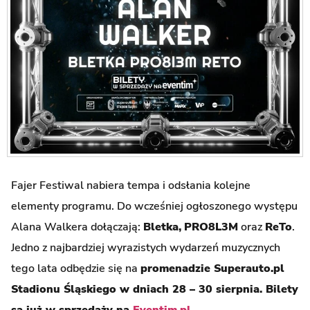
Fajer Festiwal nabiera tempa i odsłania kolejne
elementy programu. Do wcześniej ogłoszonego występu
Alana Walkera dołączają:
Bletka,
PRO8L3M
oraz
ReTo
.
Jedno z najbardziej wyrazistych wydarzeń muzycznych
tego lata odbędzie się na
promenadzie Superauto.pl
Stadionu Śląskiego w dniach 28 – 30 sierpnia. Bilety
są już w sprzedaży na
Eventim.pl