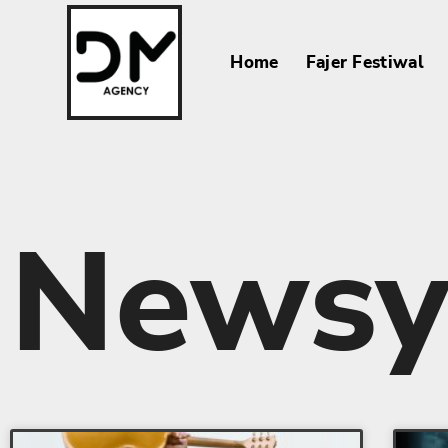
Home
Fajer Festiwal
News