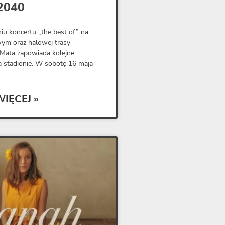
2040
u koncertu „the best of” na
m oraz halowej trasy
ata zapowiada kolejne
 stadionie. W sobotę 16 maja
WIĘCEJ »