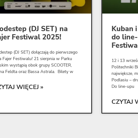
odestep (DJ SET) na
Kuban i
ajer Festiwal 2025!
do line
Festiwa
estep (DJ SET) dołączają do pierwszego
a Fajer Festiwalu! 21 sierpnia w Parku
12 i 13 wrześ
skim wystąpią obok grupy SCOOTER,
Politechniki B
a Feldta oraz Bassa Astrala. Bilety w
największe, m
Podlasiu – dru
ZYTAJ WIĘCEJ »
Do line-upu
CZYTAJ 