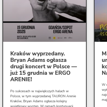
Kraków wyprzedany.
M
Bryan Adams ogłasza
u
drugi koncert w Polsce —
k
już 15 grudnia w ERGO
N
ARENIE!
W d
wpł
Po sukcesach w największych halach w
naj
Polsce, w tym wyprzedanej TAURON Arenie
maj
Kraków, Bryan Adams ogłasza kolejny
wyjątkowy występ. W ramach kontynuacji