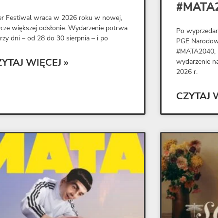
#MATA
er Festiwal wraca w 2026 roku w nowej,
zcze większej odsłonie. Wydarzenie potrwa
Po wyprzedani
trzy dni – od 28 do 30 sierpnia – i po
PGE Narodowy
#MATA2040, M
ZYTAJ WIĘCEJ »
wydarzenie na
2026 r.
CZYTAJ 