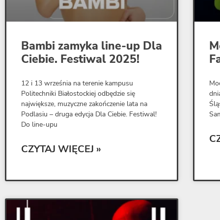
Bambi zamyka line-up Dla
M
Ciebie. Festiwal 2025!
F
12 i 13 września na terenie kampusu
Mod
Politechniki Białostockiej odbędzie się
dni
największe, muzyczne zakończenie lata na
Ślą
Podlasiu – druga edycja Dla Ciebie. Festiwal!
Sam
Do line-upu
C
CZYTAJ WIĘCEJ »