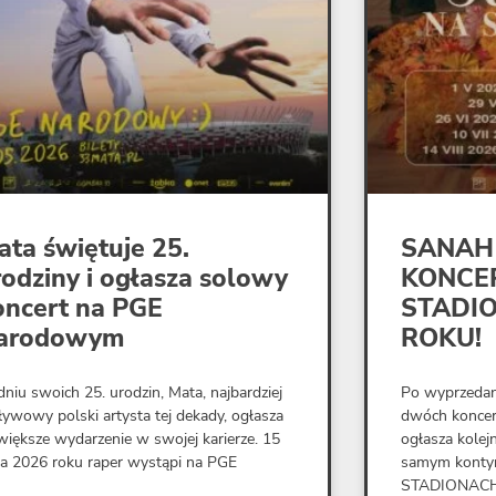
ata świętuje 25.
SANAH
rodziny i ogłasza solowy
KONCE
oncert na PGE
STADI
arodowym
ROKU!
niu swoich 25. urodzin, Mata, najbardziej
Po wyprzeda
ywowy polski artysta tej dekady, ogłasza
dwóch konce
większe wydarzenie w swojej karierze. 15
ogłasza kolej
a 2026 roku raper wystąpi na PGE
samym kontyn
STADIONACH”,