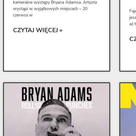
kameralne występy Bryana Adamsa. Artysta
wystąpi w wyjątkowych miejscach – 20
Faj
czerwca w
jes
aż 
CZYTAJ WIĘCEJ »
C