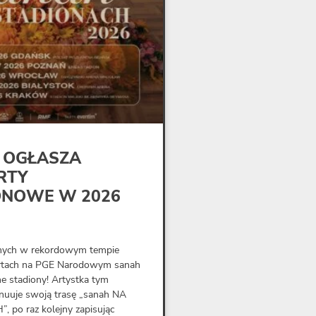
 OGŁASZA
RTY
ONOWE W 2026
nych w rekordowym tempie
rtach na PGE Narodowym sanah
ne stadiony! Artystka tym
uuje swoją trasę „sanah NA
 po raz kolejny zapisując