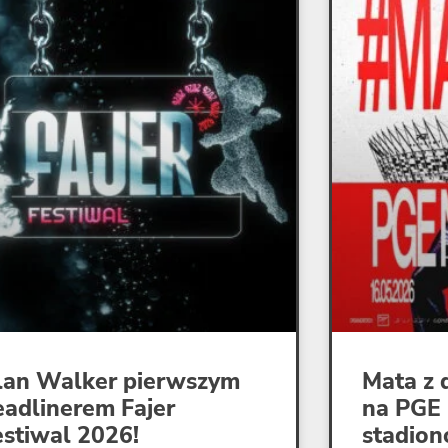
lan Walker pierwszym
Mata z 
eadlinerem Fajer
na PGE
estiwal 2026!
stadion